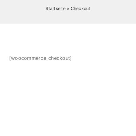
Startseite
»
Checkout
KONTAKT
ANMELDEN
IHR WARENKORB
[woocommerce_checkout]
SEARCH
FOR: