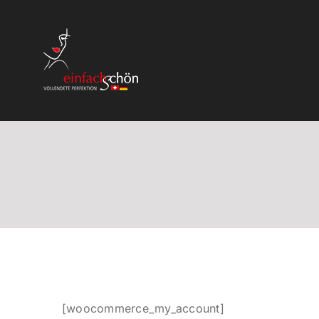
Skip
to
content
[woocommerce_my_account]