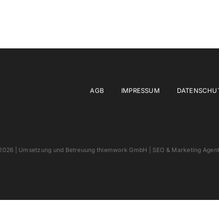
AGB
IMPRESSUM
DATENSCHU
2026 | Umsetzung und Betreuung
thiemwork GmbH | SEO & Marketing Agentu