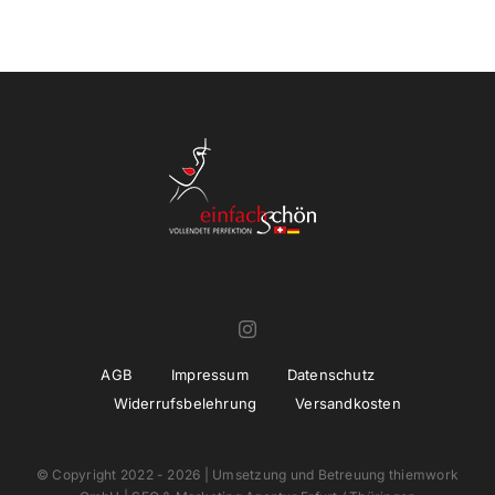
KONTAKT
ANMELDEN
IHR WARENKORB
SEARCH
FOR:
AGB
Impressum
Datenschutz
Widerrufsbelehrung
Versandkosten
© Copyright 2022 -
2026 | Umsetzung und Betreuung
thiemwork