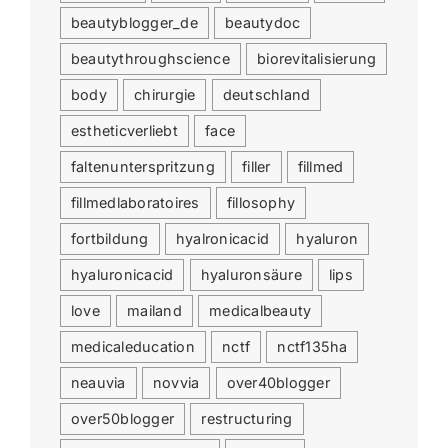
beautyblogger_de
beautydoc
beautythroughscience
biorevitalisierung
body
chirurgie
deutschland
estheticverliebt
face
faltenunterspritzung
filler
fillmed
fillmedlaboratoires
fillosophy
fortbildung
hyalronicacid
hyaluron
hyaluronicacid
hyaluronsäure
lips
love
mailand
medicalbeauty
medicaleducation
nctf
nctf135ha
neauvia
novvia
over40blogger
over50blogger
restructuring