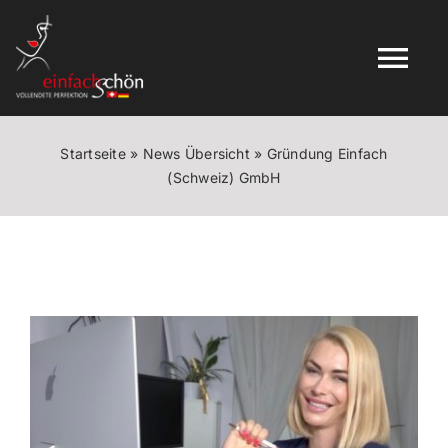
Skip
to
content
Tog
Nav
STARTSEITE
Startseite
»
News Übersicht
»
Gründung Einfach
(Schweiz) GmbH
MARKEN
ÜBER UNS
View
ONLINE SHOP
Larger
Image
NEWS