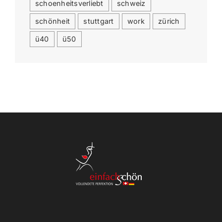
schoenheitsverliebt
schweiz
schönheit
stuttgart
work
zürich
ü40
ü50