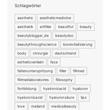
Schlagwörter
aesthetic
aestheticmedicine
aesthetik
artfiller
beautiful
beauty
beautyblogger_de
beautydoc
beautythroughscience
biorevitalisierung
body
chirurgie
deutschland
estheticverliebt
face
faltenunterspritzung
filler
fillmed
fillmedlaboratoires
fillosophy
fortbildung
hyalronicacid
hyaluron
hyaluronicacid
hyaluronsäure
lips
love
mailand
medicalbeauty