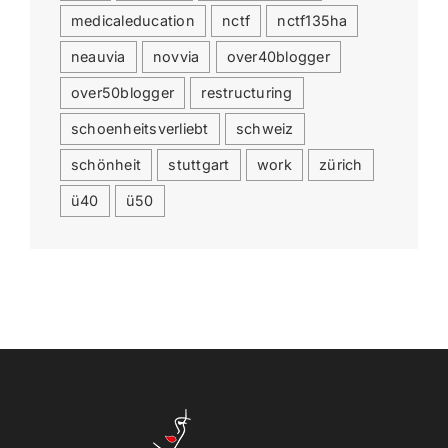
medicaleducation
nctf
nctf135ha
neauvia
novvia
over40blogger
over50blogger
restructuring
schoenheitsverliebt
schweiz
schönheit
stuttgart
work
zürich
ü40
ü50