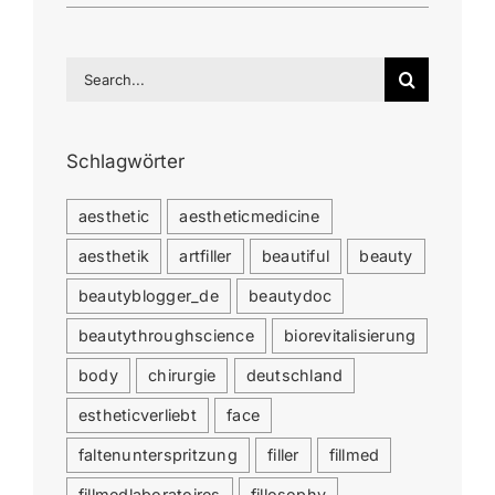
Search
for:
Schlagwörter
aesthetic
aestheticmedicine
aesthetik
artfiller
beautiful
beauty
beautyblogger_de
beautydoc
beautythroughscience
biorevitalisierung
body
chirurgie
deutschland
estheticverliebt
face
faltenunterspritzung
filler
fillmed
fillmedlaboratoires
fillosophy