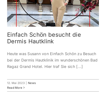
KONTAKT
ANMELDEN
Einfach Schön besucht die
IHR WARENKORB
Dermis Hautklink
SEARCH
Heute was Susann von Einfach Schön zu Besuch
FOR:
bei der Dermis Hautklinik im wunderschönen Bad
Ragaz Grand Hotel. Hier traf Sie sich [...]
12. Mai 2023
|
News
Read More