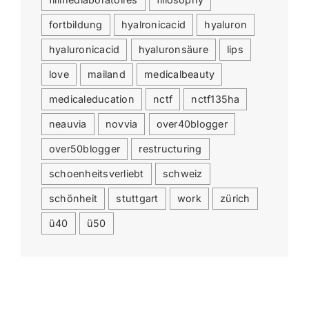
fortbildung
hyalronicacid
hyaluron
hyaluronicacid
hyaluronsäure
lips
love
mailand
medicalbeauty
medicaleducation
nctf
nctf135ha
neauvia
novvia
over40blogger
over50blogger
restructuring
schoenheitsverliebt
schweiz
schönheit
stuttgart
work
zürich
ü40
ü50