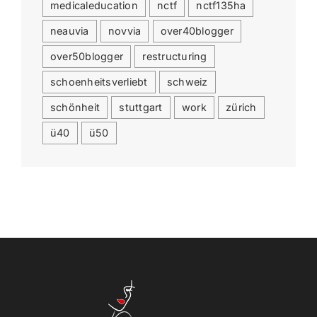
medicaleducation
nctf
nctf135ha
neauvia
novvia
over40blogger
over50blogger
restructuring
schoenheitsverliebt
schweiz
schönheit
stuttgart
work
zürich
ü40
ü50