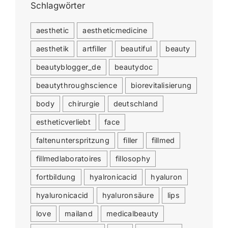
Schlagwörter
aesthetic
aestheticmedicine
aesthetik
artfiller
beautiful
beauty
beautyblogger_de
beautydoc
beautythroughscience
biorevitalisierung
body
chirurgie
deutschland
estheticverliebt
face
faltenunterspritzung
filler
fillmed
fillmedlaboratoires
fillosophy
fortbildung
hyalronicacid
hyaluron
hyaluronicacid
hyaluronsäure
lips
love
mailand
medicalbeauty