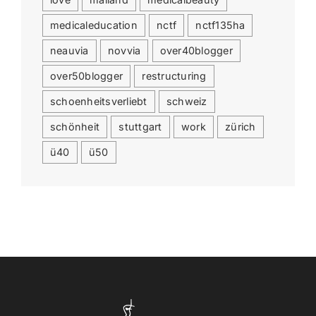
medicaleducation
nctf
nctf135ha
neauvia
novvia
over40blogger
over50blogger
restructuring
schoenheitsverliebt
schweiz
schönheit
stuttgart
work
zürich
ü40
ü50