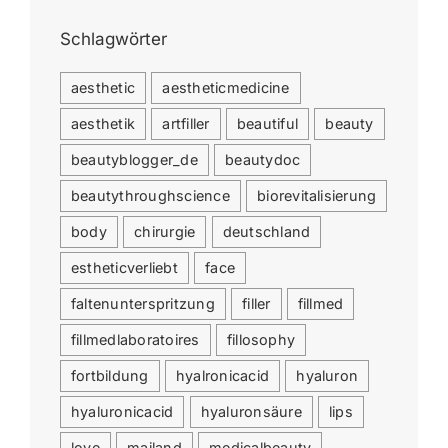
Schlagwörter
aesthetic
aestheticmedicine
aesthetik
artfiller
beautiful
beauty
beautyblogger_de
beautydoc
beautythroughscience
biorevitalisierung
body
chirurgie
deutschland
estheticverliebt
face
faltenunterspritzung
filler
fillmed
fillmedlaboratoires
fillosophy
fortbildung
hyalronicacid
hyaluron
hyaluronicacid
hyaluronsäure
lips
love
mailand
medicalbeauty