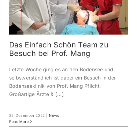
KONTAKT
ANMELDEN
Das Einfach Schön Team zu
IHR WARENKORB
Besuch bei Prof. Mang
SEARCH
Letzte Woche ging es an den Bodensee und
FOR:
selbstverständlich ist dabei ein Besuch in der
Bodenseeklinik von Prof. Mang Pflicht.
Großartige Ärzte & [...]
22. Dezember 2022
|
News
Read More