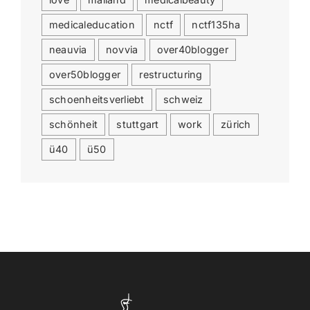
medicaleducation
nctf
nctf135ha
neauvia
novvia
over40blogger
over50blogger
restructuring
schoenheitsverliebt
schweiz
schönheit
stuttgart
work
zürich
ü40
ü50