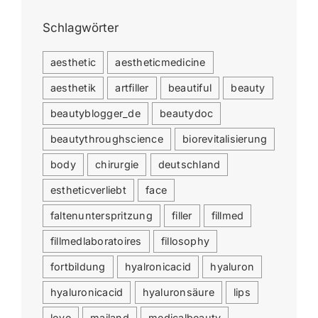
Schlagwörter
aesthetic
aestheticmedicine
aesthetik
artfiller
beautiful
beauty
beautyblogger_de
beautydoc
beautythroughscience
biorevitalisierung
body
chirurgie
deutschland
estheticverliebt
face
faltenunterspritzung
filler
fillmed
fillmedlaboratoires
fillosophy
fortbildung
hyalronicacid
hyaluron
hyaluronicacid
hyaluronsäure
lips
love
mailand
medicalbeauty