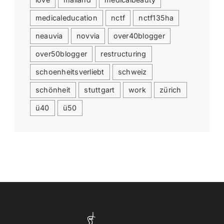
medicaleducation
nctf
nctf135ha
neauvia
novvia
over40blogger
over50blogger
restructuring
schoenheitsverliebt
schweiz
schönheit
stuttgart
work
zürich
ü40
ü50