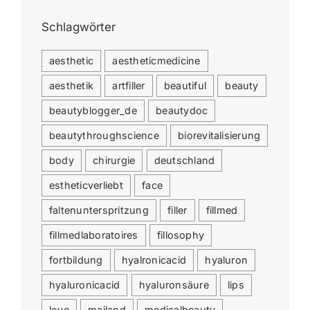
Schlagwörter
aesthetic
aestheticmedicine
aesthetik
artfiller
beautiful
beauty
beautyblogger_de
beautydoc
beautythroughscience
biorevitalisierung
body
chirurgie
deutschland
estheticverliebt
face
faltenunterspritzung
filler
fillmed
fillmedlaboratoires
fillosophy
fortbildung
hyalronicacid
hyaluron
hyaluronicacid
hyaluronsäure
lips
love
mailand
medicalbeauty