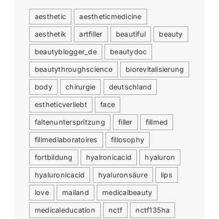
aesthetic
aestheticmedicine
aesthetik
artfiller
beautiful
beauty
beautyblogger_de
beautydoc
beautythroughscience
biorevitalisierung
body
chirurgie
deutschland
estheticverliebt
face
faltenunterspritzung
filler
fillmed
fillmedlaboratoires
fillosophy
fortbildung
hyalronicacid
hyaluron
hyaluronicacid
hyaluronsäure
lips
love
mailand
medicalbeauty
medicaleducation
nctf
nctf135ha