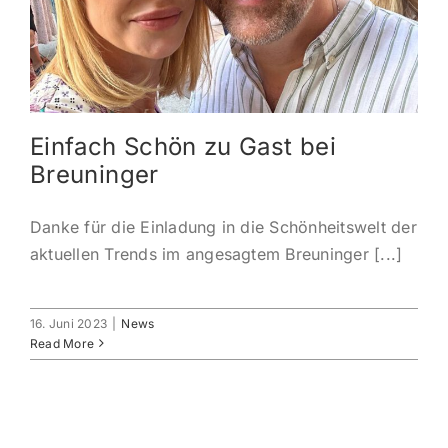
KONTAKT
ANMELDEN
Einfach Schön zu Gast bei
IHR WARENKORB
Breuninger
SEARCH
Danke für die Einladung in die Schönheitswelt der
FOR:
aktuellen Trends im angesagtem Breuninger [...]
16. Juni 2023
|
News
Read More