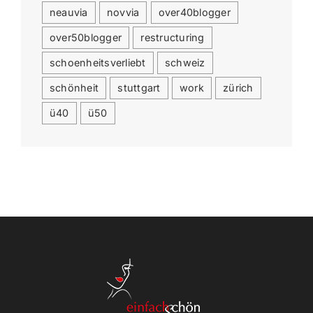
neauvia
novvia
over40blogger
over50blogger
restructuring
schoenheitsverliebt
schweiz
schönheit
stuttgart
work
zürich
ü40
ü50