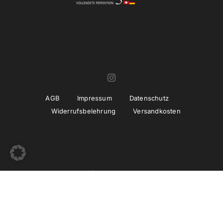
AGB
Impressum
Datenschutz
Widerrufsbelehrung
Versandkosten
© Copyright 2022 -
2026 | Umsetzung und Betreuung
thiemwork
GmbH | SEO & Marketing Agentur Erfurt / Thüringen