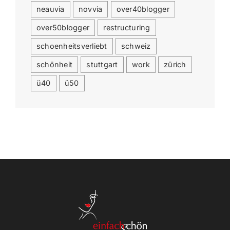
neauvia
novvia
over40blogger
over50blogger
restructuring
schoenheitsverliebt
schweiz
schönheit
stuttgart
work
zürich
ü40
ü50