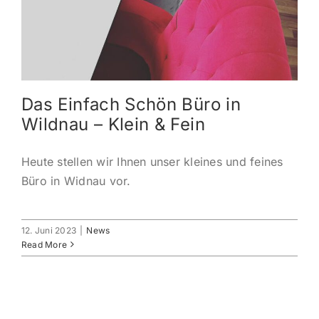
KONTAKT
ANMELDEN
Das Einfach Schön Büro in
IHR WARENKORB
Wildnau – Klein & Fein
SEARCH
Heute stellen wir Ihnen unser kleines und feines
FOR:
Büro in Widnau vor.
12. Juni 2023
|
News
Read More