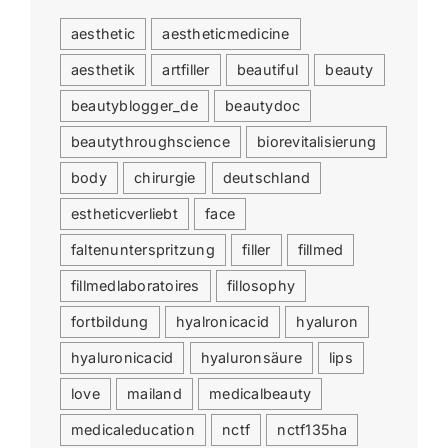
aesthetic
aestheticmedicine
aesthetik
artfiller
beautiful
beauty
beautyblogger_de
beautydoc
beautythroughscience
biorevitalisierung
body
chirurgie
deutschland
estheticverliebt
face
faltenunterspritzung
filler
fillmed
fillmedlaboratoires
fillosophy
fortbildung
hyalronicacid
hyaluron
hyaluronicacid
hyaluronsäure
lips
love
mailand
medicalbeauty
medicaleducation
nctf
nctf135ha