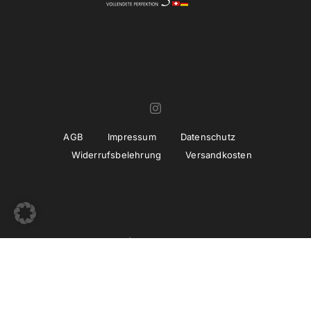
AGB
Impressum
Datenschutz
Widerrufsbelehrung
Versandkosten
© Copyright 2022 -
2026 | Umsetzung und Betreuung
thiemwork
GmbH | SEO & Marketing Agentur Erfurt / Thüringen