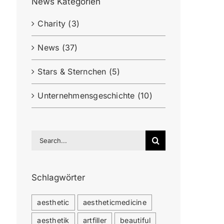
News Kategorien
Charity (3)
News (37)
Stars & Sternchen (5)
Unternehmensgeschichte (10)
Search
for:
Schlagwörter
aesthetic
aestheticmedicine
aesthetik
artfiller
beautiful