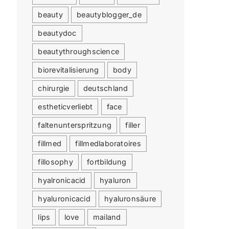
beauty
beautyblogger_de
beautydoc
beautythroughscience
biorevitalisierung
body
chirurgie
deutschland
estheticverliebt
face
faltenunterspritzung
filler
fillmed
fillmedlaboratoires
fillosophy
fortbildung
hyalronicacid
hyaluron
hyaluronicacid
hyaluronsäure
lips
love
mailand