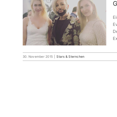
G
Ei
E
D
Ex
30. November 2015
|
Stars & Sternchen