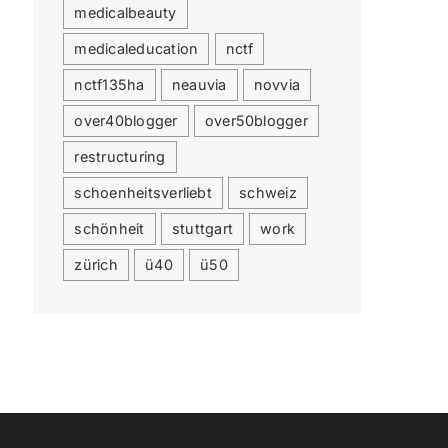
medicalbeauty
medicaleducation
nctf
nctf135ha
neauvia
novvia
over40blogger
over50blogger
restructuring
schoenheitsverliebt
schweiz
schönheit
stuttgart
work
zürich
ü40
ü50