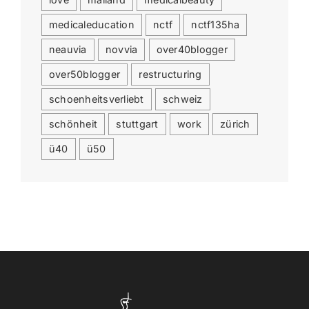
medicaleducation
nctf
nctf135ha
neauvia
novvia
over40blogger
over50blogger
restructuring
schoenheitsverliebt
schweiz
schönheit
stuttgart
work
zürich
ü40
ü50