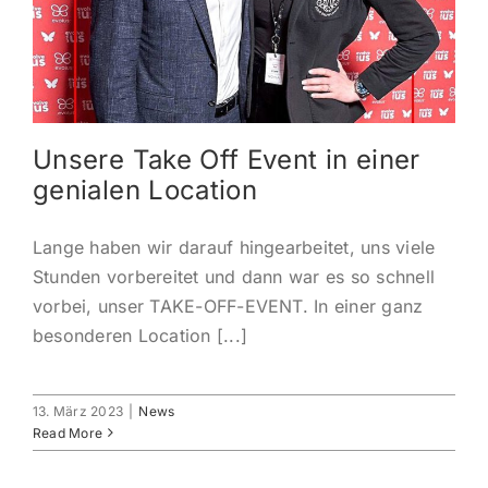
KONTAKT
ANMELDEN
Unsere Take Off Event in einer
IHR WARENKORB
genialen Location
SEARCH
Lange haben wir darauf hingearbeitet, uns viele
FOR:
Stunden vorbereitet und dann war es so schnell
vorbei, unser TAKE-OFF-EVENT. In einer ganz
besonderen Location [...]
13. März 2023
|
News
Read More