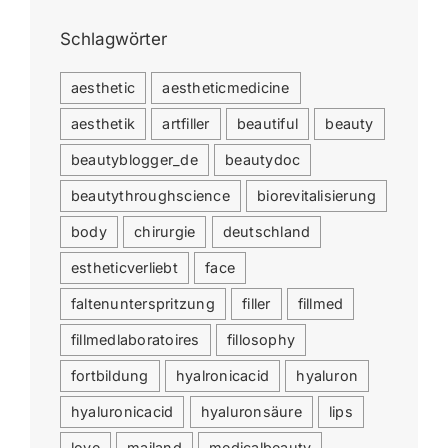
Schlagwörter
aesthetic
aestheticmedicine
aesthetik
artfiller
beautiful
beauty
beautyblogger_de
beautydoc
beautythroughscience
biorevitalisierung
body
chirurgie
deutschland
estheticverliebt
face
faltenunterspritzung
filler
fillmed
fillmedlaboratoires
fillosophy
fortbildung
hyalronicacid
hyaluron
hyaluronicacid
hyaluronsäure
lips
love
mailand
medicalbeauty