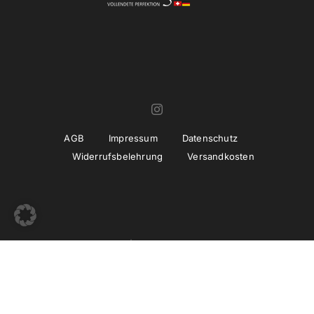
AGB
Impressum
Datenschutz
Widerrufsbelehrung
Versandkosten
© Copyright 2022 -
2026 | Umsetzung und Betreuung
thiemwork
GmbH | SEO & Marketing Agentur Erfurt / Thüringen