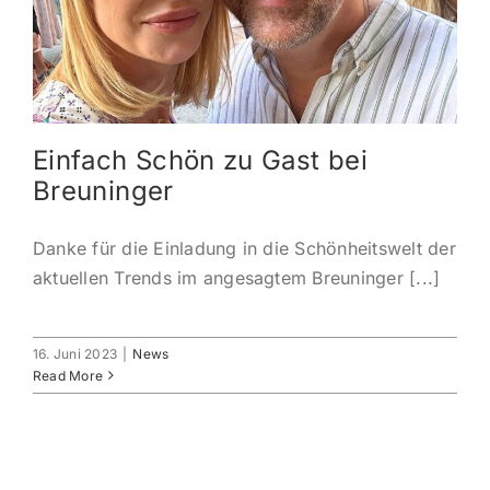
KONTAKT
ANMELDEN
Einfach Schön zu Gast bei
IHR WARENKORB
Breuninger
SEARCH
Danke für die Einladung in die Schönheitswelt der
FOR:
aktuellen Trends im angesagtem Breuninger [...]
16. Juni 2023
|
News
Read More