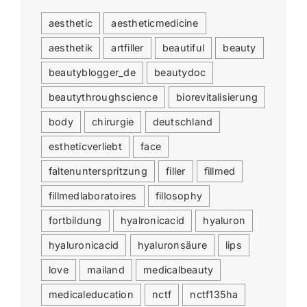
aesthetic
aestheticmedicine
aesthetik
artfiller
beautiful
beauty
beautyblogger_de
beautydoc
beautythroughscience
biorevitalisierung
body
chirurgie
deutschland
estheticverliebt
face
faltenunterspritzung
filler
fillmed
fillmedlaboratoires
fillosophy
fortbildung
hyalronicacid
hyaluron
hyaluronicacid
hyaluronsäure
lips
love
mailand
medicalbeauty
medicaleducation
nctf
nctf135ha