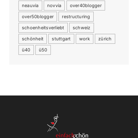
neauvia
novvia
over40blogger
over50blogger
restructuring
schoenheitsverliebt
schweiz
schönheit
stuttgart
work
zürich
ü40
ü50