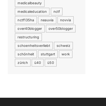
medicalbeauty
medicaleducation
nctf
nctf135ha
neauvia
novvia
over40blogger
over50blogger
restructuring
schoenheitsverliebt
schweiz
schönheit
stuttgart
work
zürich
ü40
ü50