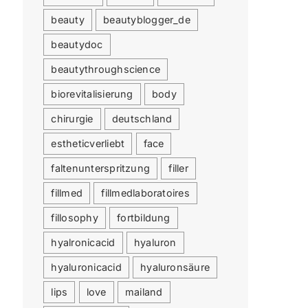
beauty
beautyblogger_de
beautydoc
beautythroughscience
biorevitalisierung
body
chirurgie
deutschland
estheticverliebt
face
faltenunterspritzung
filler
fillmed
fillmedlaboratoires
fillosophy
fortbildung
hyalronicacid
hyaluron
hyaluronicacid
hyaluronsäure
lips
love
mailand