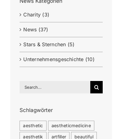
News Kategorien
Charity (3)
News (37)
Stars & Sternchen (5)
Unternehmensgeschichte (10)
Search
for:
Schlagwörter
aesthetic
aestheticmedicine
aesthetik
artfiller
beautiful