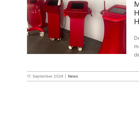
M
H
H
D
me
de
17. September 2024
|
News