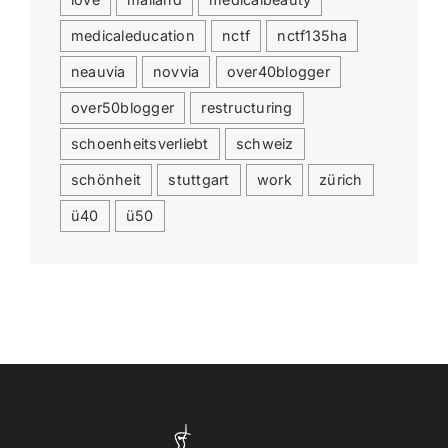
medicaleducation
nctf
nctf135ha
neauvia
novvia
over40blogger
over50blogger
restructuring
schoenheitsverliebt
schweiz
schönheit
stuttgart
work
zürich
ü40
ü50