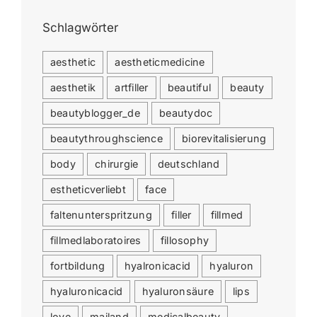
Schlagwörter
aesthetic
aestheticmedicine
aesthetik
artfiller
beautiful
beauty
beautyblogger_de
beautydoc
beautythroughscience
biorevitalisierung
body
chirurgie
deutschland
estheticverliebt
face
faltenunterspritzung
filler
fillmed
fillmedlaboratoires
fillosophy
fortbildung
hyalronicacid
hyaluron
hyaluronicacid
hyaluronsäure
lips
love
mailand
medicalbeauty