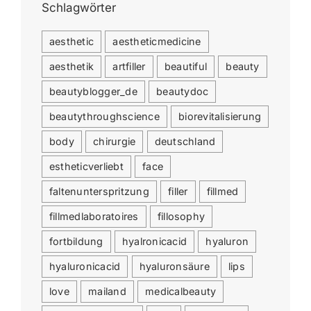
Schlagwörter
aesthetic
aestheticmedicine
aesthetik
artfiller
beautiful
beauty
beautyblogger_de
beautydoc
beautythroughscience
biorevitalisierung
body
chirurgie
deutschland
estheticverliebt
face
faltenunterspritzung
filler
fillmed
fillmedlaboratoires
fillosophy
fortbildung
hyalronicacid
hyaluron
hyaluronicacid
hyaluronsäure
lips
love
mailand
medicalbeauty