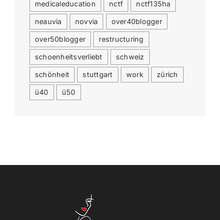
medicaleducation
nctf
nctf135ha
neauvia
novvia
over40blogger
over50blogger
restructuring
schoenheitsverliebt
schweiz
schönheit
stuttgart
work
zürich
ü40
ü50