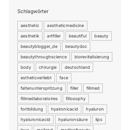
Schlagwörter
aesthetic
aestheticmedicine
aesthetik
artfiller
beautiful
beauty
beautyblogger_de
beautydoc
beautythroughscience
biorevitalisierung
body
chirurgie
deutschland
estheticverliebt
face
faltenunterspritzung
filler
fillmed
fillmedlaboratoires
fillosophy
fortbildung
hyalronicacid
hyaluron
hyaluronicacid
hyaluronsäure
lips
love
mailand
medicalbeauty