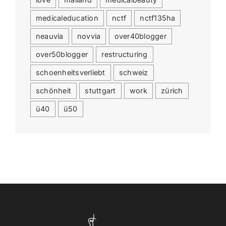
medicaleducation
nctf
nctf135ha
neauvia
novvia
over40blogger
over50blogger
restructuring
schoenheitsverliebt
schweiz
schönheit
stuttgart
work
zürich
ü40
ü50