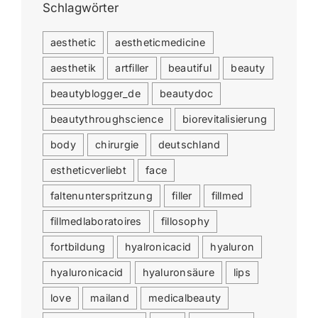
Schlagwörter
aesthetic
aestheticmedicine
aesthetik
artfiller
beautiful
beauty
beautyblogger_de
beautydoc
beautythroughscience
biorevitalisierung
body
chirurgie
deutschland
estheticverliebt
face
faltenunterspritzung
filler
fillmed
fillmedlaboratoires
fillosophy
fortbildung
hyalronicacid
hyaluron
hyaluronicacid
hyaluronsäure
lips
love
mailand
medicalbeauty