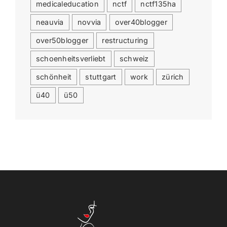
medicaleducation
nctf
nctf135ha
neauvia
novvia
over40blogger
over50blogger
restructuring
schoenheitsverliebt
schweiz
schönheit
stuttgart
work
zürich
ü40
ü50