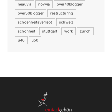
neauvia
novvia
over40blogger
over50blogger
restructuring
schoenheitsverliebt
schweiz
schönheit
stuttgart
work
zürich
ü40
ü50