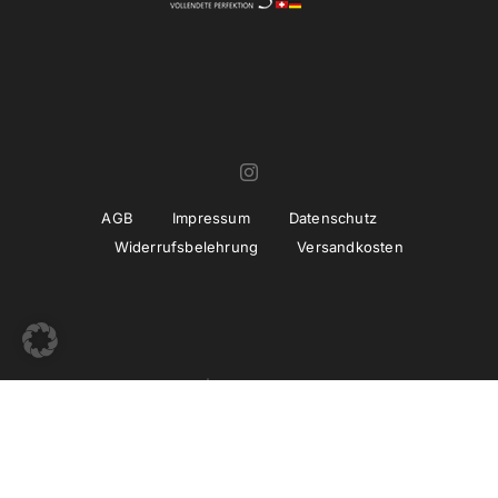
AGB
Impressum
Datenschutz
Widerrufsbelehrung
Versandkosten
© Copyright 2022 -
2026 | Umsetzung und Betreuung
thiemwork
GmbH | SEO & Marketing Agentur Erfurt / Thüringen