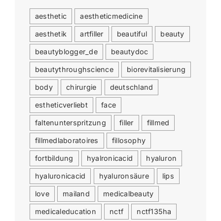
aesthetic
aestheticmedicine
aesthetik
artfiller
beautiful
beauty
beautyblogger_de
beautydoc
beautythroughscience
biorevitalisierung
body
chirurgie
deutschland
estheticverliebt
face
faltenunterspritzung
filler
fillmed
fillmedlaboratoires
fillosophy
fortbildung
hyalronicacid
hyaluron
hyaluronicacid
hyaluronsäure
lips
love
mailand
medicalbeauty
medicaleducation
nctf
nctf135ha