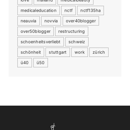
medicaleducation
nctf
nctf135ha
neauvia
novvia
over40blogger
over50blogger
restructuring
schoenheitsverliebt
schweiz
schönheit
stuttgart
work
zürich
ü40
ü50