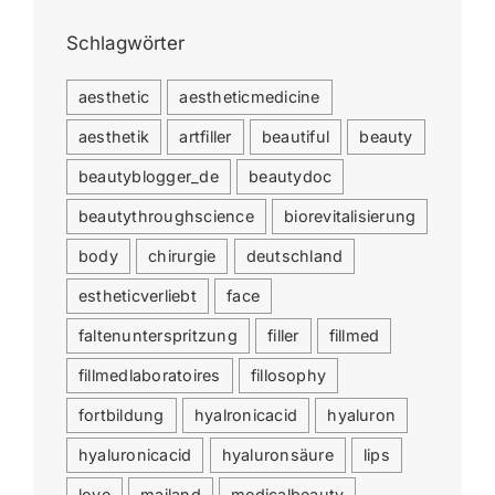
Schlagwörter
aesthetic
aestheticmedicine
aesthetik
artfiller
beautiful
beauty
beautyblogger_de
beautydoc
beautythroughscience
biorevitalisierung
body
chirurgie
deutschland
estheticverliebt
face
faltenunterspritzung
filler
fillmed
fillmedlaboratoires
fillosophy
fortbildung
hyalronicacid
hyaluron
hyaluronicacid
hyaluronsäure
lips
love
mailand
medicalbeauty