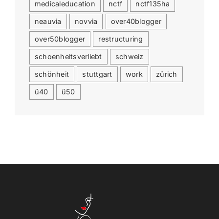
medicaleducation
nctf
nctf135ha
neauvia
novvia
over40blogger
over50blogger
restructuring
schoenheitsverliebt
schweiz
schönheit
stuttgart
work
zürich
ü40
ü50