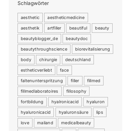
Schlagwörter
aesthetic
aestheticmedicine
aesthetik
artfiller
beautiful
beauty
beautyblogger_de
beautydoc
beautythroughscience
biorevitalisierung
body
chirurgie
deutschland
estheticverliebt
face
faltenunterspritzung
filler
fillmed
fillmedlaboratoires
fillosophy
fortbildung
hyalronicacid
hyaluron
hyaluronicacid
hyaluronsäure
lips
love
mailand
medicalbeauty