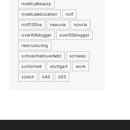
medicalbeauty
medicaleducation
nctf
nctf135ha
neauvia
novvia
over40blogger
over50blogger
restructuring
schoenheitsverliebt
schweiz
schönheit
stuttgart
work
zürich
ü40
ü50