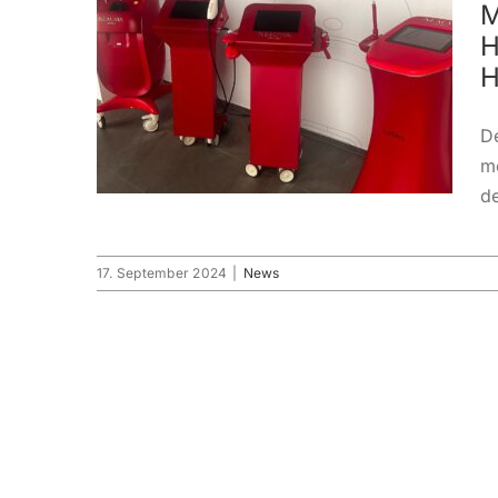
M
H
H
D
me
de
17. September 2024
|
News