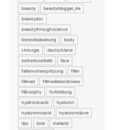
beauty
beautyblogger_de
beautydoc
beautythroughscience
biorevitalisierung
body
chirurgie
deutschland
estheticverliebt
face
faltenunterspritzung
filler
fillmed
fillmedlaboratoires
fillosophy
fortbildung
hyalronicacid
hyaluron
hyaluronicacid
hyaluronsäure
lips
love
mailand