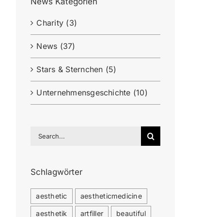
News Kategorien
Charity (3)
News (37)
Stars & Sternchen (5)
Unternehmensgeschichte (10)
Search
for:
Schlagwörter
aesthetic
aestheticmedicine
aesthetik
artfiller
beautiful