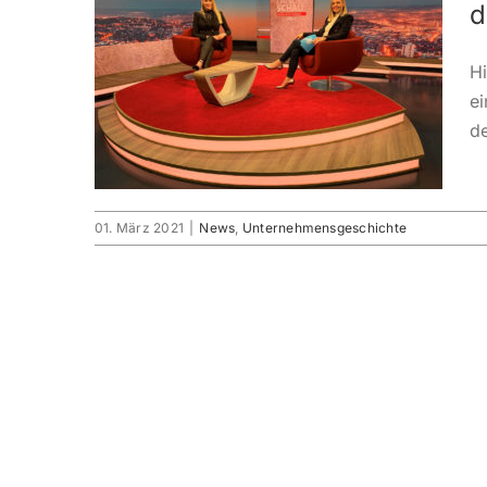
d
H
ei
d
01. März 2021
|
News
,
Unternehmensgeschichte