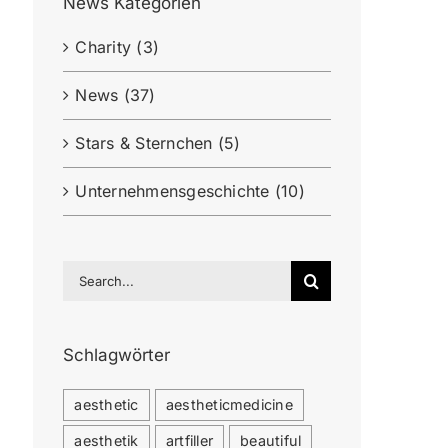
News Kategorien
Charity (3)
News (37)
Stars & Sternchen (5)
Unternehmensgeschichte (10)
Search
for:
Schlagwörter
aesthetic
aestheticmedicine
aesthetik
artfiller
beautiful