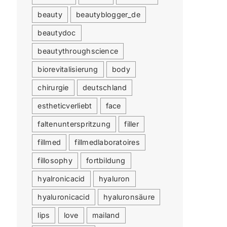
beauty
beautyblogger_de
beautydoc
beautythroughscience
biorevitalisierung
body
chirurgie
deutschland
estheticverliebt
face
faltenunterspritzung
filler
fillmed
fillmedlaboratoires
fillosophy
fortbildung
hyalronicacid
hyaluron
hyaluronicacid
hyaluronsäure
lips
love
mailand