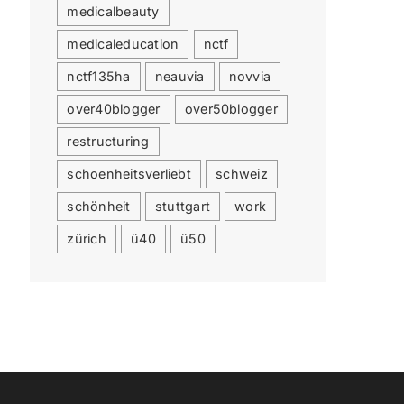
medicalbeauty
medicaleducation
nctf
nctf135ha
neauvia
novvia
over40blogger
over50blogger
restructuring
schoenheitsverliebt
schweiz
schönheit
stuttgart
work
zürich
ü40
ü50