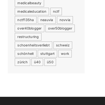
medicalbeauty
medicaleducation
nctf
nctf135ha
neauvia
novvia
over40blogger
over50blogger
restructuring
schoenheitsverliebt
schweiz
schönheit
stuttgart
work
zürich
ü40
ü50