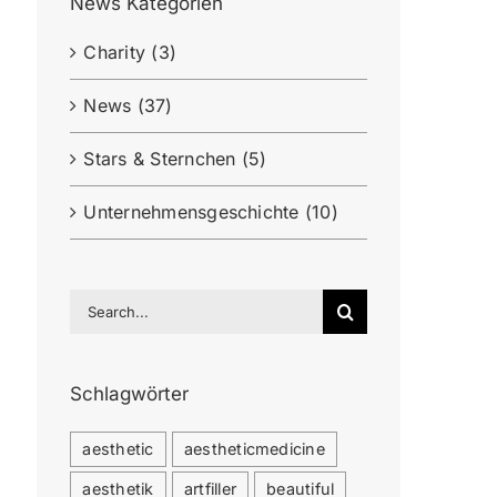
News Kategorien
Charity (3)
News (37)
Stars & Sternchen (5)
Unternehmensgeschichte (10)
Search
for:
Schlagwörter
aesthetic
aestheticmedicine
aesthetik
artfiller
beautiful