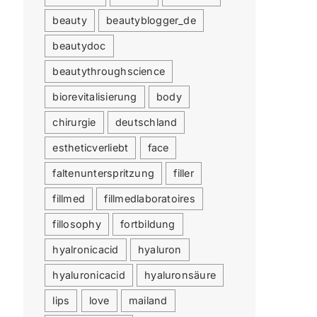
beauty
beautyblogger_de
beautydoc
beautythroughscience
biorevitalisierung
body
chirurgie
deutschland
estheticverliebt
face
faltenunterspritzung
filler
fillmed
fillmedlaboratoires
fillosophy
fortbildung
hyalronicacid
hyaluron
hyaluronicacid
hyaluronsäure
lips
love
mailand